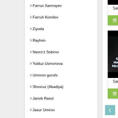
Farrux Xamrayev
Sa
Farruh Komilov
Ziyoda
Rayhon
Navro'z Sobirov
Yulduz Usmonova
Ummon guruhi
Sa
Shoxruz (Abadiya)
Janob Rasul
Jasur Umirov