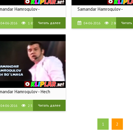
mandar Hamroqulov -
Samandar Hamroqulov -
Читать далее
Читать
04-06-2016
1 657
04-06-2016
2 808
mandar Hamroqulov - Hech
Читать далее
04-06-2016
2 512
1
2