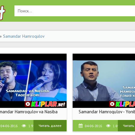
»
Samandar Hamroqulov
mandar Hamroqulov va Nasiba
Samandar Hamroqulov - Yoni
Читать далее
Читать
04-06-2016
1 913
04-06-2016
1 694