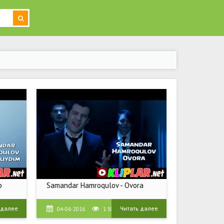
b
Samandar Hamroqulov - Ovora
 далее
Читать далее
04-06-2016
1 503