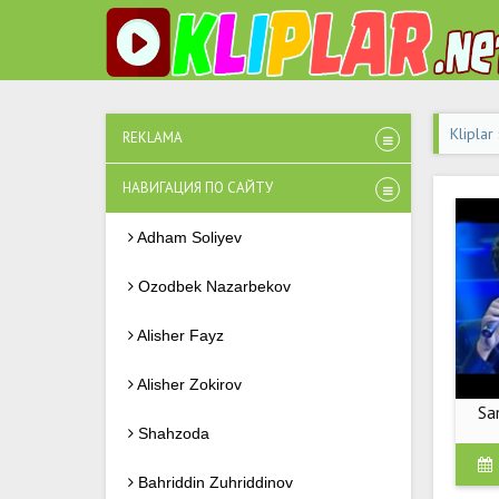
Kliplar
REKLAMA
НАВИГАЦИЯ ПО САЙТУ
Adham Soliyev
Ozodbek Nazarbekov
Alisher Fayz
Alisher Zokirov
Sa
Shahzoda
Bahriddin Zuhriddinov