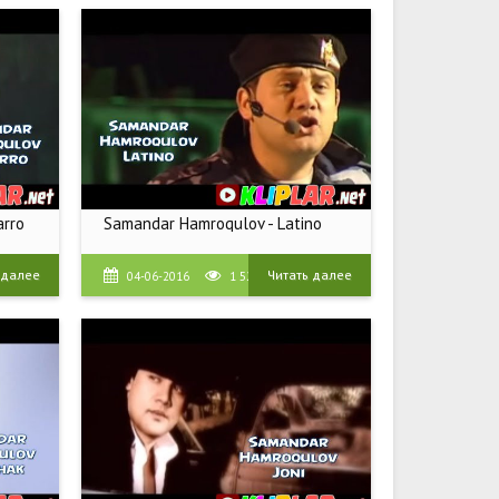
arro
Samandar Hamroqulov - Latino
 далее
Читать далее
04-06-2016
1 526