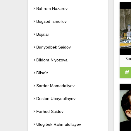
Bahrom Nazarov
Begzod Ismoilov
Bojalar
Bunyodbek Saidov
Sa
Dildora Niyozova
Dilso'z
Sardor Mamadaliyev
Doston Ubaydullayev
Farhod Saidov
Ulug'bek Rahmatullayev