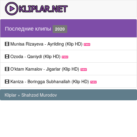
Последние клипы
2020
Munisa Rizayeva - Ayrilding (Klip HD)
Ozoda - Qaniydi (Klip HD)
O'ktam Kamalov - Jigarlar (Klip HD)
Kaniza - Boringga Subhanallah (Klip HD)
Kliplar
»
Shahzod Murodov