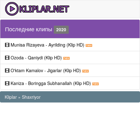
Последние клипы
2020
Munisa Rizayeva - Ayrilding (Klip HD)
Ozoda - Qaniydi (Klip HD)
O'ktam Kamalov - Jigarlar (Klip HD)
Kaniza - Boringga Subhanallah (Klip HD)
Kliplar
»
Shaxriyor