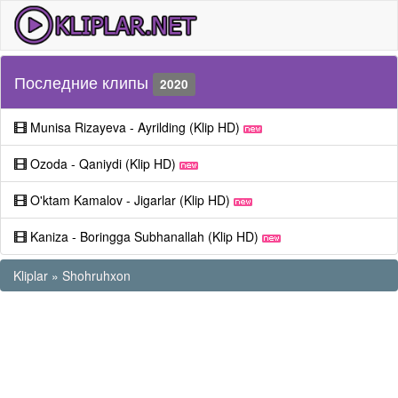
Последние клипы
2020
Munisa Rizayeva - Ayrilding (Klip HD)
Ozoda - Qaniydi (Klip HD)
O'ktam Kamalov - Jigarlar (Klip HD)
Kaniza - Boringga Subhanallah (Klip HD)
Kliplar
»
Shohruhxon