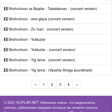
Shohruhxon va Bojalar - Taksidaman - (concert version)
Shohruhxon - sine glaza (concert version)
Shohruhxon - Zo`rsan - (concert version)
Shohruhxon - Yulduzlar
Shohruhxon - Yulduzlar - (concert version)
Shohruhxon - Yig`lama - (concert version)
Shohruhxon - Yig`lama - (Vaxshiy filmiga soundtrack)
«
1
2
3
4
»
© 2021 KLIPLAR.NET Узбекские клипы- это видеоклипы
снятые, узбекскими певцами которые вы можете скачать