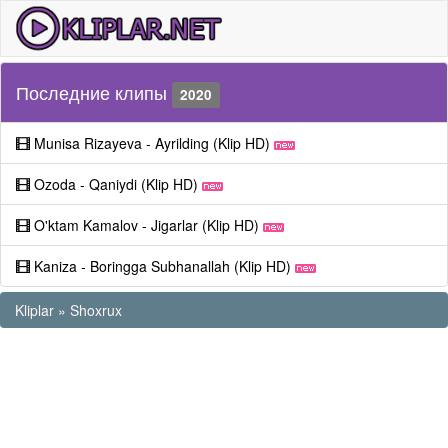
Последние клипы
2020
Munisa Rizayeva - Ayrilding (Klip HD)
Ozoda - Qaniydi (Klip HD)
O'ktam Kamalov - Jigarlar (Klip HD)
Kaniza - Boringga Subhanallah (Klip HD)
Kliplar
»
Shoxrux