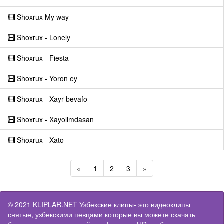
Shoxrux My way
Shoxrux - Lonely
Shoxrux - Fiesta
Shoxrux - Yoron ey
Shoxrux - Xayr bevafo
Shoxrux - Xayolimdasan
Shoxrux - Xato
«
1
2
3
»
© 2021 KLIPLAR.NET Узбекские клипы- это видеоклипы
снятые, узбекскими певцами которые вы можете скачать