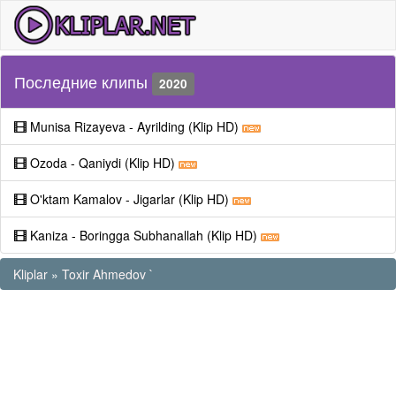
Последние клипы
2020
Munisa Rizayeva - Ayrilding (Klip HD)
Ozoda - Qaniydi (Klip HD)
O'ktam Kamalov - Jigarlar (Klip HD)
Kaniza - Boringga Subhanallah (Klip HD)
Kliplar
»
Toxir Ahmedov `