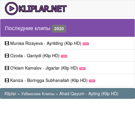
Последние клипы
2020
Munisa Rizayeva - Ayrilding (Klip HD)
Ozoda - Qaniydi (Klip HD)
O'ktam Kamalov - Jigarlar (Klip HD)
Kaniza - Boringga Subhanallah (Klip HD)
Kliplar
»
Узбекские Клипы
» Ahad Qayum - Ayting (Klip HD)