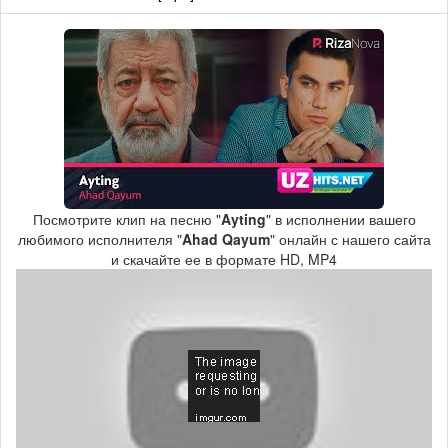
Посмотрите клип на песню "
Ayting
" в исполнении вашего
любимого исполнителя "
Ahad Qayum
" онлайн с нашего сайта
и скачайте ее в формате HD, MP4